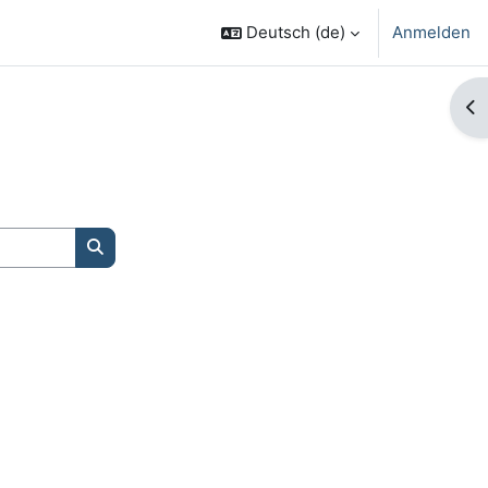
Deutsch ‎(de)‎
Anmelden
Bl
Kurse suchen